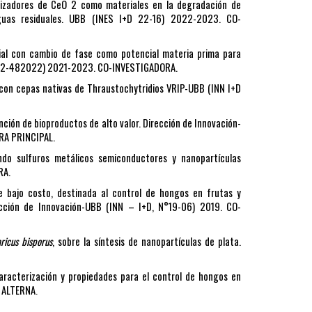
lizadores de CeO 2 como materiales en la degradación de
guas residuales. UBB (INES I+D 22-16) 2022-2023. CO-
ial con cambio de fase como potencial materia prima para
 22-482022) 2021-2023. CO-INVESTIGADORA.
 con cepas nativas de Thraustochytridios VRIP-UBB (INN I+D
nción de bioproductos de alto valor. Dirección de Innovación-
RA PRINCIPAL.
ando sulfuros metálicos semiconductores y nanopartículas
RA.
e bajo costo, destinada al control de hongos en frutas y
irección de Innovación-UBB (INN – I+D, N°19-06) 2019. CO-
ricus bisporus
, sobre la síntesis de nanopartículas de plata.
aracterización y propiedades para el control de hongos en
 ALTERNA
.