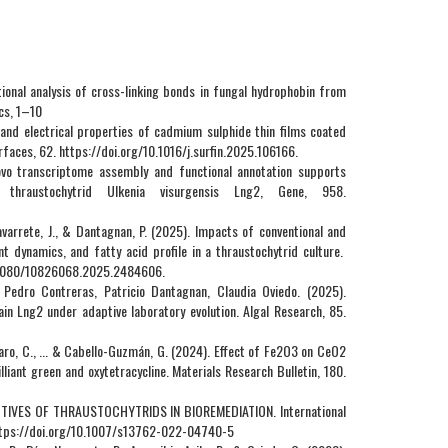
tional analysis of cross-linking bonds in fungal hydrophobin from
cs, 1–10
 and electrical properties of cadmium sulphide thin films coated
erfaces, 62. https://doi.org/10.1016/j.surfin.2025.106166.
 novo transcriptome assembly and functional annotation supports
l thraustochytrid Ulkenia visurgensis Lng2, Gene, 958.
avarrete, J., & Dantagnan, P. (2025). Impacts of conventional and
 dynamics, and fatty acid profile in a thraustochytrid culture.
10.1080/10826068.2025.2484606.
 Pedro Contreras, Patricio Dantagnan, Claudia Oviedo. (2025).
ain Lng2 under adaptive laboratory evolution. Algal Research, 85.
 Caro, C., ... & Cabello-Guzmán, G. (2024). Effect of Fe2O3 on CeO2
lliant green and oxytetracycline. Materials Research Bulletin, 180.
CTIVES OF THRAUSTOCHYTRIDS IN BIOREMEDIATION. International
 https://doi.org/10.1007/s13762-022-04740-5