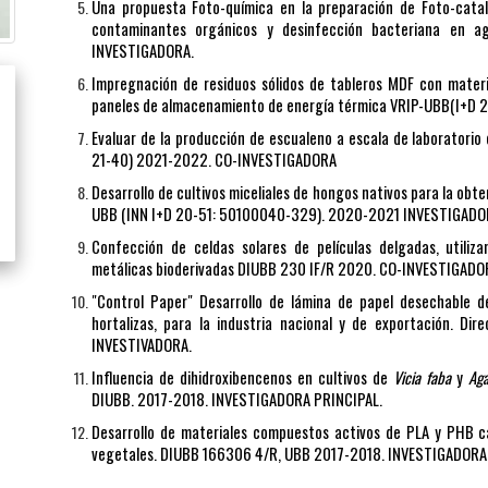
Una propuesta Foto-química en la preparación de Foto-cata
contaminantes orgánicos y desinfección bacteriana en a
INVESTIGADORA.
Impregnación de residuos sólidos de tableros MDF con mater
paneles de almacenamiento de energía térmica VRIP-UBB(I+D
Evaluar de la producción de escualeno a escala de laboratorio
21-40) 2021-2022. CO-INVESTIGADORA
Desarrollo de cultivos miceliales de hongos nativos para la obte
UBB (INN I+D 20-51: 50100040-329). 2020-2021 INVESTIGADO
Confección de celdas solares de películas delgadas, utiliz
metálicas bioderivadas DIUBB 230 IF/R 2020. CO-INVESTIGADO
"Control Paper" Desarrollo de lámina de papel desechable d
hortalizas, para la industria nacional y de exportación. D
INVESTIVADORA.
Influencia de dihidroxibencenos en cultivos de
Vicia faba
y
Aga
DIUBB. 2017-2018. INVESTIGADORA PRINCIPAL.
Desarrollo de materiales compuestos activos de PLA y PHB c
vegetales. DIUBB 166306 4/R, UBB 2017-2018. INVESTIGADORA