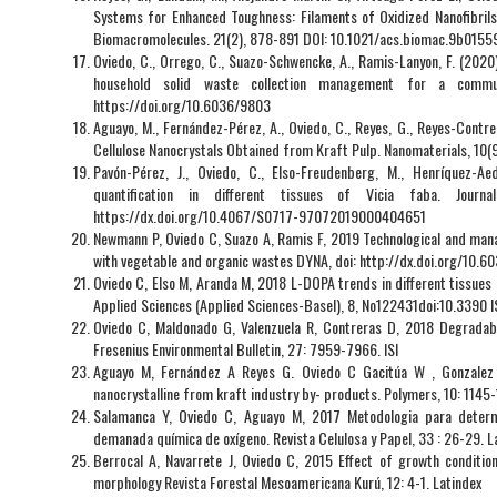
Systems for Enhanced Toughness: Filaments of Oxidized Nanofibrils 
Biomacromolecules. 21(2), 878-891 DOI: 10.1021/acs.biomac.9b0155
Oviedo, C., Orrego, C., Suazo-Schwencke, A., Ramis-Lanyon, F. (202
household solid waste collection management for a commu
https://doi.org/10.6036/9803
Aguayo, M., Fernández-Pérez, A., Oviedo, C., Reyes, G., Reyes-Contre
Cellulose Nanocrystals Obtained from Kraft Pulp. Nanomaterials, 10
Pavón-Pérez, J., Oviedo, C., Elso-Freudenberg, M., Henríquez
quantification in different tissues of Vicia faba. Jour
https://dx.doi.org/10.4067/S0717-97072019000404651
Newmann P, Oviedo C, Suazo A, Ramis F, 2019 Technological and man
with vegetable and organic wastes DYNA, doi: http://dx.doi.org/10.6
Oviedo C, Elso M, Aranda M, 2018 L-DOPA trends in different tissues 
Applied Sciences (Applied Sciences-Basel), 8, No122431doi:10.3390 I
Oviedo C, Maldonado G, Valenzuela R, Contreras D, 2018 Degradabil
Fresenius Environmental Bulletin, 27: 7959-7966. ISI
Aguayo M, Fernández A Reyes G. Oviedo C Gacitúa W , Gonzalez R 
nanocrystalline from kraft industry by- products. Polymers, 10: 1145-
Salamanca Y, Oviedo C, Aguayo M, 2017 Metodologia para determi
demanada química de oxígeno. Revista Celulosa y Papel, 33 : 26-29. L
Berrocal A, Navarrete J, Oviedo C, 2015 Effect of growth conditio
morphology Revista Forestal Mesoamericana Kurú, 12: 4-1. Latindex