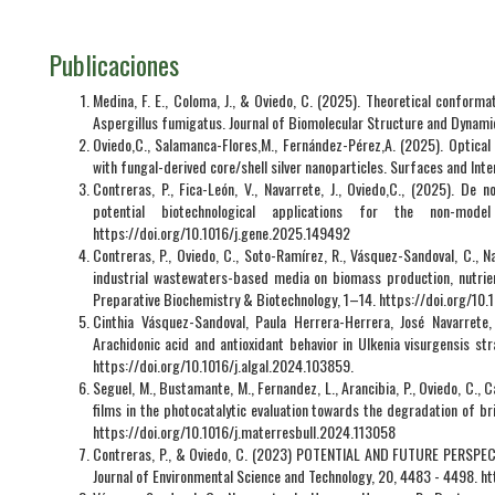
Publicaciones
Medina, F. E., Coloma, J., & Oviedo, C. (2025). Theoretical conforma
Aspergillus fumigatus. Journal of Biomolecular Structure and Dynami
Oviedo,C., Salamanca-Flores,M., Fernández-Pérez,A. (2025). Optical
with fungal-derived core/shell silver nanoparticles. Surfaces and Int
Contreras, P., Fica-León, V., Navarrete, J., Oviedo,C., (2025). De
potential biotechnological applications for the non-mode
https://doi.org/10.1016/j.gene.2025.149492
Contreras, P., Oviedo, C., Soto-Ramírez, R., Vásquez-Sandoval, C., N
industrial wastewaters-based media on biomass production, nutrient
Preparative Biochemistry & Biotechnology, 1–14. https://doi.org/
Cinthia Vásquez-Sandoval, Paula Herrera-Herrera, José Navarrete,
Arachidonic acid and antioxidant behavior in Ulkenia visurgensis str
https://doi.org/10.1016/j.algal.2024.103859.
Seguel, M., Bustamante, M., Fernandez, L., Arancibia, P., Oviedo, C.,
films in the photocatalytic evaluation towards the degradation of bri
https://doi.org/10.1016/j.materresbull.2024.113058
Contreras, P., & Oviedo, C. (2023) POTENTIAL AND FUTURE PERSPE
Journal of Environmental Science and Technology, 20, 4483 - 4498.