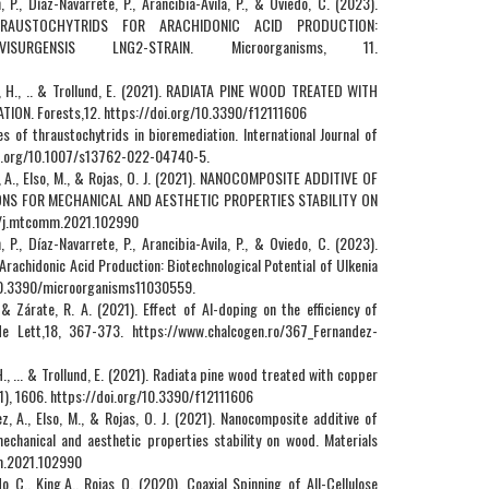
 P., Díaz-Navarrete, P., Arancibia-Avila, P., & Oviedo, C. (2023).
HRAUSTOCHYTRIDS FOR ARACHIDONIC ACID PRODUCTION:
RGENSIS LNG2-STRAIN. Microorganisms, 11.
res, H., .. & Trollund, E. (2021). RADIATA PINE WOOD TREATED WITH
N. Forests,12. https://doi.org/10.3390/f12111606
s of thraustochytrids in bioremediation. International Journal of
doi.org/10.1007/s13762-022-04740-5.
ez, A., Elso, M., & Rojas, O. J. (2021). NANOCOMPOSITE ADDITIVE OF
NS FOR MECHANICAL AND AESTHETIC PROPERTIES STABILITY ON
16/j.mtcomm.2021.102990
 P., Díaz-Navarrete, P., Arancibia-Avila, P., & Oviedo, C. (2023).
Arachidonic Acid Production: Biotechnological Potential of Ulkenia
g/10.3390/microorganisms11030559.
 & Zárate, R. A. (2021). Effect of Al-doping on the efficiency of
de Lett,18, 367-373. https://www.chalcogen.ro/367_Fernandez-
 H., ... & Trollund, E. (2021). Radiata pine wood treated with copper
11), 1606. https://doi.org/10.3390/f12111606
ez, A., Elso, M., & Rojas, O. J. (2021). Nanocomposite additive of
chanical and aesthetic properties stability on wood. Materials
m.2021.102990
o C., King,A., Rojas O. (2020). Coaxial Spinning of All-Cellulose