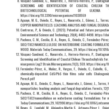
Vásquez-Sandoval, C., Navarrete, J., Herrera-Herrera, P., Dantagnan,
SCREENING AND IDENTIFICATION OF COASTAL CHILEAN T
BIOTECHNOLOGICAL POTENTIAL OF ULKENIA VISU
https://doi.org/10.3390/microorganisms11030559
Aguayo, M. G., Oviedo, C., Reyes, L., Navarrete, J., Gómez, L., Tor
COPPER NANOPARTICLES: LEACHING ANALYSIS AND FUNGAL DEGRADATIO
Contreras, P., & Oviedo, C. (2023). Potential and future perspective
Environmental Science and Technology, 20(4), 4483-4498. https://
Pacheco, C. M., Cecilia, B. A., Reyes, G., Oviedo, C., Fernández-Pér
SIO2/TIO2/NANOCELLULOSE ON WATERBORNE COATING FORMULATIO
WOOD. Materials Today Communications, 29. https://doi.org/10.10
Vásquez-Sandoval, C., Navarrete, J., Herrera-Herrera, P., Dantagnan,
Screening and Identification of Coastal Chilean Thraustochytrids for 
visurgensis Lng2 Strain.Microorganisms,11(3), 559. https://doi.or
Fernández-Pérez, A., Muñoz, R., Vargas, F., Oviedo, C., Cabello, G.,
chemically-deposited CdS/PbS thin films solar cells Chalcogeni
PerezA.pdf
Aguayo, M. G., Oviedo, C., Reyes, L., Navarrete, J., Gómez, L., Torres,
nanoparticles: leaching analysis and fungal degradation. Forests, 12(
Pacheco, C. M., Cecilia, B. A., Reyes, G., Oviedo, C., Fernández-Pér
SiO2/TiO2/nanocellulose on waterborne coating formulations for me
Today Communications,29, 102990.https://doi.org/10.1016/j.mtcom
Reyes, G., Lundahl, M., Alejandro-Martín S., Arteaga-Pérez L., Ovied