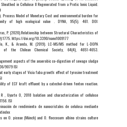
Sheathed in Cellulose II Regenerated from a Protic Ionic Liquid.
9
0). Process Model of Monetary Cost and environmental burden for
nity of high ecological value . DYNA, 95(5). 461. DOI:
ras, P. (2020).Relationship between Structural Characteristics of
(9):1775. https://doi.org/10.3390/nano1009177
-Aedo, K., & Aranda, M. (2019). LC-MS/MS method for L-DOPA
nal of the Chilean Chemical Society, 64(4), 4651-4653.
agement aspects of the anaerobic co-digestion of sewage sludge
036/9079 ISI
at early stages of Vicia faba growth: effect of tyrosine treatment
SI
ity of ECF kraft effluent by a catechol-driven fenton reaction.
, Uyarte O, 2018 Isolation and characterization of cellulose
1156. ISI
nación de rendimiento de nanocristales de celulosa mediante
atindex
ns on O. piceae (Münch) and O. floccosum albino strains culture